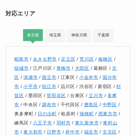
対応エリア
東京都
埼玉県
神奈川県
千葉県
昭島市
/
あきる野市
/
足立区
/
荒川区
/
板橋区
/
稲城市
/ 江戸川区 /
青梅市
/
大田区
/ 葛飾区 /
北
区
/
清瀬市
/
国立市
/ 江東区 /
小金井市
/
国分寺
市
/
小平市
/
狛江市
/ 品川区 / 渋谷区 / 新宿区 /
杉
並区
/ 墨田区 /
世田谷区
/ 台東区 /
立川市
/
多摩
市
/ 中央区 /
調布市
/ 千代田区 /
豊島区
/
中野区
/
奥多摩町 /
日の出町
/ 桧原村 /
瑞穂町
/
西東京市
/
練馬区 /
八王子市
/
羽村市
/
東久留米市
/
東村山
市
/
東大和市
/
日野市
/
府中市
/
福生市
/
文京区
/