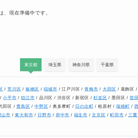
事は、現在準備中です。
東京都
埼玉県
神奈川県
千葉県
区
/
荒川区
/
板橋区
/
稲城市
/ 江戸川区 /
青梅市
/
大田区
/ 葛飾区 
/
小平市
/
狛江市
/ 品川区 / 渋谷区 / 新宿区 /
杉並区
/ 墨田区 /
世
代田区 /
豊島区
/
中野区
/ 奥多摩町 /
日の出町
/ 桧原村 /
瑞穂町
/
村山市
/
東大和市
/
日野市
/
府中市
/
福生市
/
文京区
/
町田市
/
三鷹