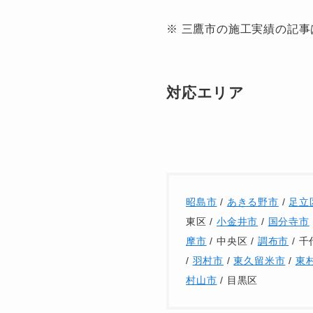
※ 三鷹市の施工実績の記
対応エリア
昭島市
/
あきる野市
/
足立
東区 /
小金井市
/
国分寺市
摩市
/ 中央区 /
調布市
/ 千
/
羽村市
/
東久留米市
/
東
村山市
/ 目黒区